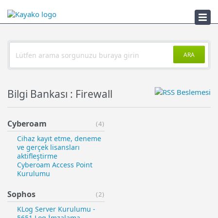
Sorun Çözücü
ARA
Bilgi Bankası : Firewall
Cyberoam
(4)
Cihaz kayıt etme, deneme
ve gerçek lisansları
aktifleştirme
Cyberoam Access Point
Kurulumu
Sophos
(2)
KLog Server Kurulumu -
5651 Log İmzalama